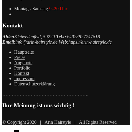
Montag - Samstag
9–20 Uhr
Kontakt
Ahlen
Kleiwellenfeld, 59229
Tel.::
+4923827747618
Email:
info@arin-hairstyle.de
Web:
https://arin-hairstyle.de
Hauptseite
Preise
Angebote
Portfolio
Kontakt
Impressum
Datenschutzerklärung
……………………………………………….
Ihre Meinung ist uns wichtig !
© Copyright 2020 | Arin Hairstyle | All Rights Reserved