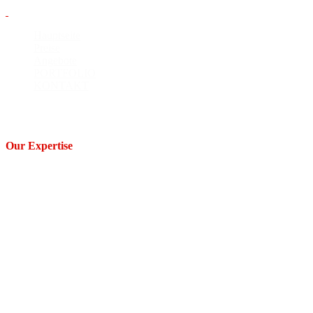
Hauptseite
Preise
Angebote
PORTFOLIO
KONTAKT
Skils
Our Expertise
Hair
Facial